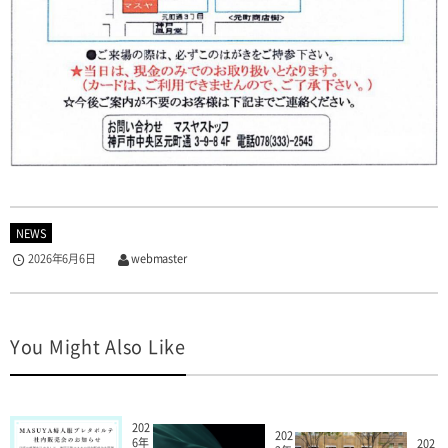
NEWS
2026年6月6日
webmaster
You Might Also Like
202
202
6年
202