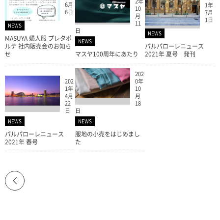
2年
6月
1年
10
6日
7月
月
1日
11
NEWS
日
NEWS
MASUYA 婦人服 プレタポ
NEWS
ルテ 社内販売会のお知ら
パルパローレニュース
せ
マスヤ100周年にあたり
2021年 夏号 発刊
202
202
0年
1年
10
4月
月
22
18
日
日
NEWS
NEWS
パルパローレニュース
服地の小売をはじめまし
2021年 春号
た